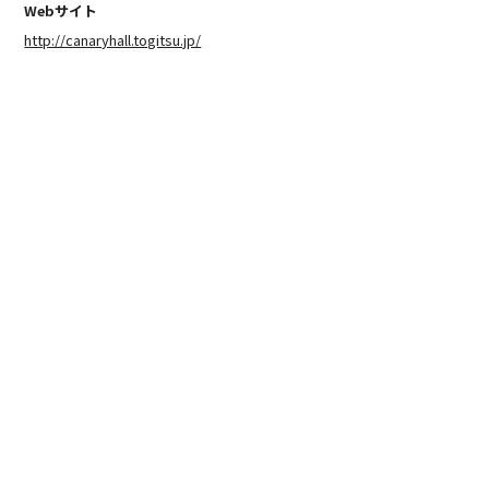
Webサイト
http://canaryhall.togitsu.jp/