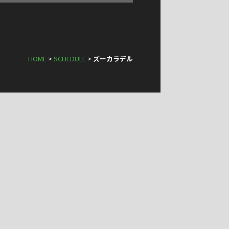
HOME
>
SCHEDULE
>
ズーカラデル
VENUES
COMPANY
PRIVACY POLICY