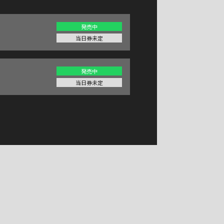
発売中
当日券未定
発売中
当日券未定
E
>
SCHEDULE
>
仮面ライダースーパーライブ