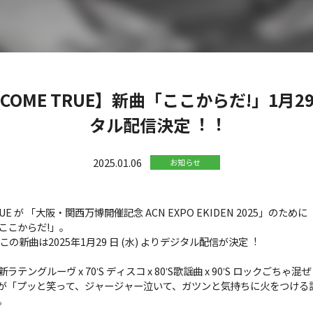
 COME TRUE】新曲「ここからだ!」1⽉29
タル配信決定︕︕
2025.01.06
お知らせ
TRUE が 「⼤阪・関⻄万博開催記念 ACN EXPO EKIDEN 2025」のために
ここからだ!」。
の新曲は2025年1⽉29 ⽇ (水) よりデジタル配信が決定︕
ングルーヴ x 70ʼS ディスコ x 80ʼS歌謡曲 x 90ʼS ロックごちゃ
が「プッと笑って、ジャージャー泣いて、ガツンと気持ちに⽕をつける
。