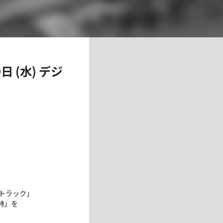
⽇ (水) デジ
混ぜトラック」
詩」を