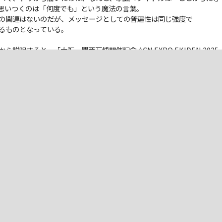
思いつくのは「何度でも」という魔法の⾔葉。
の関連はないのだが、メッセージとしての普遍性は同じ強度で
るものとなっている。
説明すると、「⼤阪・関⻄万博開催記念 ACN EXPO EKIDEN 2025 
スミライABC EXPO プロジェクト」テーマソングとなっている。
N は、史上初めて実業団と⼤学⽣が激突するもので、冬の⾵物詩とも⾔える駅
⼤会として注⽬を集めている。
リートがそれぞれの想いを込めた襷をつないでいくトップレベルのレー
曲がどんなものになっているのか︖ 気になりますよね。
解説です。まずは冒頭。プリイントロと呼ばれるパート、
くるのはちょい妖しげな男性ヴォーカル。
ん、間違いない、マサさんだ。
オー
エン!
むように美和さんの〈応援!
O
☆
N
〉という声。
ックとどこかガムランぽいキラキラした⾳が鳴り、
容するしかない無国籍な味わい。
his higher!〉という美和さんのシャウトによる号砲が鳴らされ、いよい
の模様を実況中継するかのような臨場感と⾼揚感に溢れているのだ。
ップとレゲエにルーツを持つダンスミュージックのサブジャンル)⾵味の
ねる最新のリズムトラックは、まるでカラフルな⼤阪の街を疾⾛してい