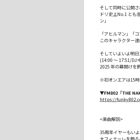
そして同時に公開さ
ドリ史上No.1 
ン」
「アヒルマン」「コ
このキャラクター達
そしていよいよ明⽇1⽉6⽇
(14:00 〜 17
2025 年の幕開け
※初オンエアは15
▼FM802『THE NAK
https://funky802.
<楽曲解説>
35周年イヤーもい
⼤フィナーレを飾る