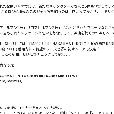
れた配信ジャケ写には、新たなキャタクターがなんと5体も登場してい
とも⾔える遊び⼼満載のこのジャケ写を飾るのは、向かって左から、「ドリ
アヒルマン1 号」「コアヒルマン2 号」と名付けられたユニークな新キ
に込められたメッセージと想いを想像すると、楽曲を聴くのが楽しみで
 (月) には、FM802『THE NAKAJIMA HIROTO SHOW 802 RAD
:51/DJ:中島ヒロト) 番組内にて待望のフル尺⾳源の初オンエアも決定︕
を飾るこの新曲、ぜひぜひチェックして欲しい。
時台を予定
AJIMA HIROTO SHOW 802 RADIO MASTERS』
com/masters/
よいよ最後のコーナーをまわって⼤詰め。
べく、ドリから届いたのは、なんと、新曲︕タイトルは「ここからだ!