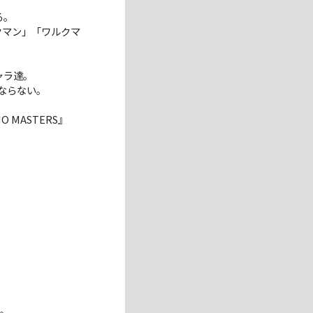
る。
クマン」「ワルクマ
ャラ達。
ならない。
IO MASTERS』
」。