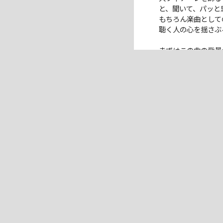
と、聞いて、パッと
もちろん楽曲として
聴く⼈の⼼を揺さぶ
まずはこの曲の背景から
テーマソング /「ア
EXPO EKIDE
新たな魅⼒を加える
そんな、全国のアス
極上の彩を添える楽
ということで、楽曲
いきなり⾶び込んで
マサさん? ……う
そしてそこに割り込
バックには強⼒なキ
まさに“万国”と形
そして、〈Take t
そう、この曲は駅伝
レゲトン(ヒップホ
ラテングルーヴがう