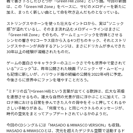
義で書き下ろしたひとつが「Green Hill Zone」という曲。今回の新曲
は、この「Green Hill Zone」をベースに、サビのメロディーを新たに
加え、まったく新しい曲として命を吹き込んだものとなっている。
ストリングスやホーンを使った壮大なイントロから、実は“ソニック
感”が溢れているし、そのまま流れ込むメロディーラインはまさに
「Green Hill Zone」そのもの。ゲームミュージックを彷彿とさせる
シンセの響きや2コーラス目から入る4つ打ちのキック、それとストリ
ングスやホーンが共存するアレンジは、まさにドリカムが歩んできた
30年以上の経験が凝縮されたものだ。
ゲームの面白さやキャラクターのユニークさで今も世界中で愛されて
いる“ソニック”は、昨年公開された映画『ソニック・ザ・ムービー』
も記憶に新しいが、ハリウッド版の続編の公開を2022年4月に予定。
今後さらに世界中にファンを増やすことだろう。
“ミドリの丘”(=Green Hill)という言葉が出てくる歌詩は、広大な茶畑
を連想させるもの。雄大な自然の光景が目に浮かぶことに加えて、コ
ロナ禍における日常を歩んできた人々の背中をそっと押してくれるや
さしい手触りがある。「何度でも」と同じベクトルのメッセージが、
時代の空気をまとってアップデートされているかのようだ。
今回のCDシングルには「MASADO & MIWASCO VERSION」も収録。
MASADO & MIWASCOとは、次元を超えたデジタル空間で活動するド