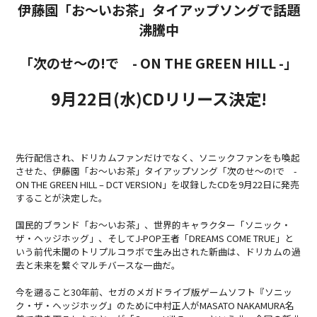
伊藤園「お～いお茶」タイアップソングで話題
沸騰中
「次のせ〜の!で - ON THE GREEN HILL -」
9月22日(水)CDリリース決定!
先行配信され、ドリカムファンだけでなく、ソニックファンをも喚起
させた、伊藤園「お〜いお茶」タイアップソング「次のせ〜の!で -
ON THE GREEN HILL – DCT VERSION」を収録したCDを9月22日に発売
することが決定した。
国民的ブランド「お〜いお茶」、世界的キャラクター「ソニック・
ザ・ヘッジホッグ」、そしてJ-POP王者「DREAMS COME TRUE」と
いう前代未聞のトリプルコラボで生み出された新曲は、ドリカムの過
去と未来を繋ぐマルチバースな一曲だ。
今を遡ること30年前、セガのメガドライブ版ゲームソフト『ソニッ
ク・ザ・ヘッジホッグ』のために中村正人がMASATO NAKAMURA名