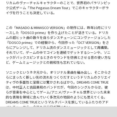
リカムのヴァーチャルキャラクターのことで、世界初のパラリンピッ
ク公式ゲーム「The Pegasus Dream Tour」でこのキャラクターがラ
イヴを行うことも決定している。
この「MASADO & MIWASCO VERSION」の制作には、昨年10月にリリ
ースした『DOSCO prime』を作り上げたことが活きている。ドリカ
ムの超ヒット曲の数々を自らダンスチューンにコンヴァージョンした
『DOSCO prime』での経験から、今回作った「DCT VERSION」をさ
らにアレンジして、ドリカム流のダンスミュージックとして再構築。
それでいて、ゲームの中でコインを連続でゲットするシーンや、ソニ
ックがバックスピンするときのサウンドを彷彿とさせる音の使い方な
ど、ゲームミュージックとの親和性も忘れていない。
ソニックというネタ元から、オリジナル楽曲を編み出し、そこからさ
らにまったく新しい別の流れをつくりだすというドリカムのクリエイ
ティヴの多面性と深度には驚かされるばかり。DREAMS COME TRUE
は、中村正人と吉田美和のバンドだが、今回のシングルからは、彼
らが音楽を中心としてゲーム/アニメ/ヴァーチャル世界といった未来
的な表現を領域に含んでいく多次元の地図のようにも思えてくる。
DREAMS COME TRUEというマルチバースを旅しているふたりのアド
ベンチャーから、今後も当分目が離せない。