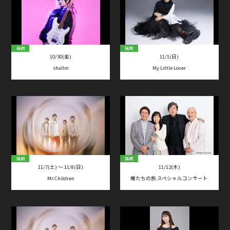
福岡
福岡
10/30(金)
11/1(日)
shallm
My Little Lover
福岡
福岡
11/7(土) 〜 11/8(日)
11/12(木)
Mr.Children
俺たちの旅 スペシャルコンサート