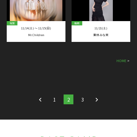
佐賀
福岡
11/14(土) 〜 11/15(日)
11/21(土)
Mr.Children
栗林みな実
HOME
>
1
2
3