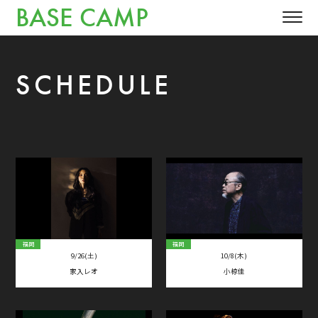
BASE CAMP
SCHEDULE
福岡
福岡
9/26(土)
10/8(木)
家入レオ
小椋佳