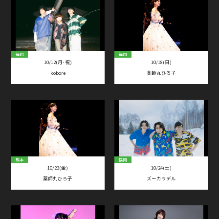
福岡
福岡
10/12(月･祝)
10/18(日)
kobore
薬師丸ひろ子
熊本
福岡
10/23(金)
10/24(土)
薬師丸ひろ子
ズーカラデル