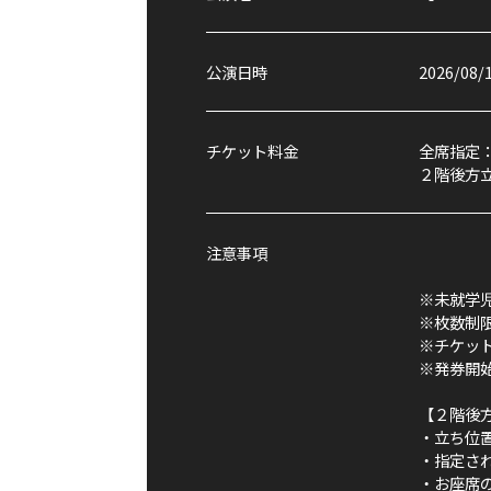
公演日時
2026/08/
チケット料金
全席指定：
２階後方立
注意事項
※未就学
※枚数制
※チケッ
※発券開始
【２階後
・立ち位
・指定さ
・お座席