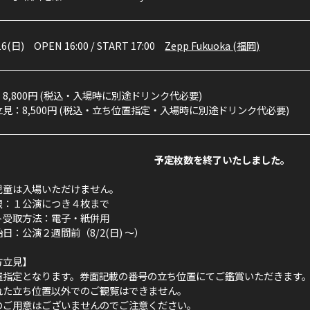
16(日)
OPEN 16:00
/
START 17:00
Zepp Fukuoka
(福岡)
8,800円 (税込・入場時に別途ドリンク代必要)
見：8,500円 (税込・立ち位置指定・入場時に別途ドリンク代必要)
予定枚数を終了いたしました。
児童は入場いただけません。
限：１公演につき４枚まで
ト受取方法：電子・紙併用
日：公演２週間前（8/2(日) ～）
方立見】
置指定となります。券面記載の番号の立ち位置にてご鑑賞いただきます
れた立ち位置以外でのご観覧はできません。
のご用意はございませんのでご注意ください。